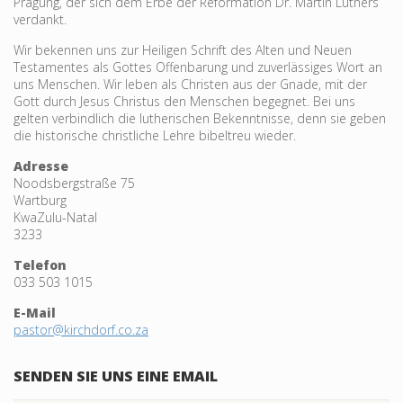
Prägung, der sich dem Erbe der Reformation Dr. Martin Luthers
verdankt.
Wir bekennen uns zur Heiligen Schrift des Alten und Neuen
Testamentes als Gottes Offenbarung und zu­verlässiges Wort an
uns Menschen. Wir leben als Christen aus der Gnade, mit der
Gott durch Jesus Christus den Menschen begegnet. Bei uns
gelten verbind­lich die lutheri­schen Bekennt­nisse, denn sie geben
die historische christliche Lehre bibeltreu wieder.
Adresse
Noodsbergstraße 75
Wartburg
KwaZulu-Natal
3233
Telefon
033 503 1015
E-Mail
pastor@kirchdorf.co.za
SENDEN SIE UNS EINE EMAIL