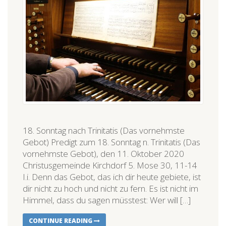
18. Sonntag nach Trinitatis (Das vornehmste
Gebot) Predigt zum 18. Sonntag n. Trinitatis (Das
vornehmste Gebot), den 11. Oktober 2020
Christusgemeinde Kirchdorf 5. Mose 30, 11-14
I.i. Denn das Gebot, das ich dir heute gebiete, ist
dir nicht zu hoch und nicht zu fern. Es ist nicht im
Himmel, dass du sagen müsstest: Wer will […]
CONTINUE READING