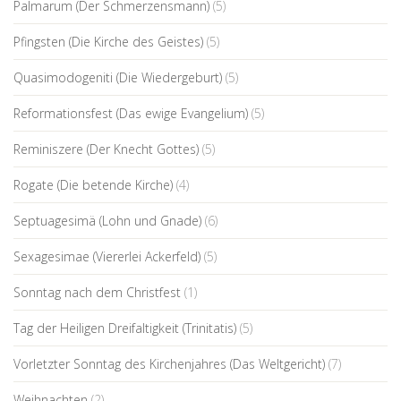
Palmarum (Der Schmerzensmann)
(5)
Pfingsten (Die Kirche des Geistes)
(5)
Quasimodogeniti (Die Wiedergeburt)
(5)
Reformationsfest (Das ewige Evangelium)
(5)
Reminiszere (Der Knecht Gottes)
(5)
Rogate (Die betende Kirche)
(4)
Septuagesimä (Lohn und Gnade)
(6)
Sexagesimae (Viererlei Ackerfeld)
(5)
Sonntag nach dem Christfest
(1)
Tag der Heiligen Dreifaltigkeit (Trinitatis)
(5)
Vorletzter Sonntag des Kirchenjahres (Das Weltgericht)
(7)
Weihnachten
(2)