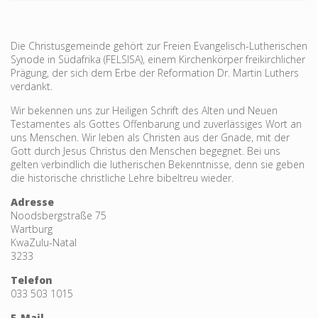
Die Christusgemeinde gehört zur Freien Evangelisch-Lutherischen
Synode in Südafrika (FELSISA), einem Kirchenkörper freikirchlicher
Prägung, der sich dem Erbe der Reformation Dr. Martin Luthers
verdankt.
Wir bekennen uns zur Heiligen Schrift des Alten und Neuen
Testamentes als Gottes Offenbarung und zu­verlässiges Wort an
uns Menschen. Wir leben als Christen aus der Gnade, mit der
Gott durch Jesus Christus den Menschen begegnet. Bei uns
gelten verbind­lich die lutheri­schen Bekennt­nisse, denn sie geben
die historische christliche Lehre bibeltreu wieder.
Adresse
Noodsbergstraße 75
Wartburg
KwaZulu-Natal
3233
Telefon
033 503 1015
E-Mail