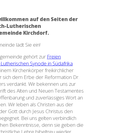
willkommen auf den Seiten der
ch-Lutherischen
emeinde Kirchdorf.
inde lädt Sie ein!
sgemeinde gehört zur
Freien
-Lutherischen Synode in Südafrika
einem Kirchenkörper freikirchlicher
r sich dem Erbe der Reformation Dr.
ers verdankt. Wir bekennen uns zur
hrift des Alten und Neuen Testamentes
Offenbarung und zu­verlässiges Wort an
n. Wir leben als Christen aus der
der Gott durch Jesus Christus den
gegnet. Bei uns gelten verbind­lich
schen Bekennt­nisse, denn sie geben die
christliche Lehre bibeltreu wieder.