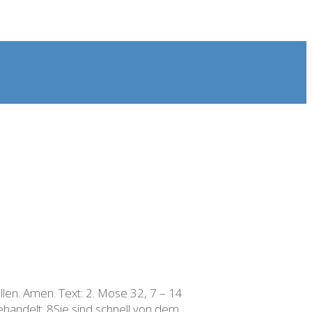
llen. Amen. Text: 2. Mose 32, 7 – 14
ehandelt. 8Sie sind schnell von dem