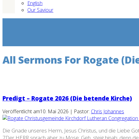
English
Our Saviour
All Sermons For Rogate (Di
Predigt – Rogate 2026 (Die betende Kirche)
Veröffentlicht am10. Mai 2026 | Pastor:
Chris Johannes
Die Gnade unseres Herrn, Jesus Christus, und die Liebe Gott
7Der HERR sprach aber zu Mose: Geh, steig hinab; denn dein