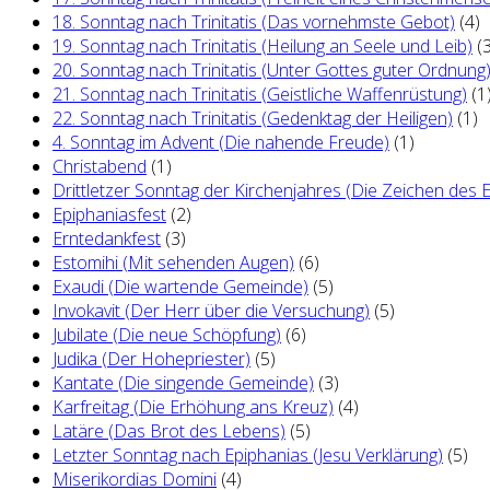
18. Sonntag nach Trinitatis (Das vornehmste Gebot)
(4)
19. Sonntag nach Trinitatis (Heilung an Seele und Leib)
(3
20. Sonntag nach Trinitatis (Unter Gottes guter Ordnung
21. Sonntag nach Trinitatis (Geistliche Waffenrüstung)
(1
22. Sonntag nach Trinitatis (Gedenktag der Heiligen)
(1)
4. Sonntag im Advent (Die nahende Freude)
(1)
Christabend
(1)
Drittletzer Sonntag der Kirchenjahres (Die Zeichen des 
Epiphaniasfest
(2)
Erntedankfest
(3)
Estomihi (Mit sehenden Augen)
(6)
Exaudi (Die wartende Gemeinde)
(5)
Invokavit (Der Herr über die Versuchung)
(5)
Jubilate (Die neue Schöpfung)
(6)
Judika (Der Hohepriester)
(5)
Kantate (Die singende Gemeinde)
(3)
Karfreitag (Die Erhöhung ans Kreuz)
(4)
Latäre (Das Brot des Lebens)
(5)
Letzter Sonntag nach Epiphanias (Jesu Verklärung)
(5)
Miserikordias Domini
(4)