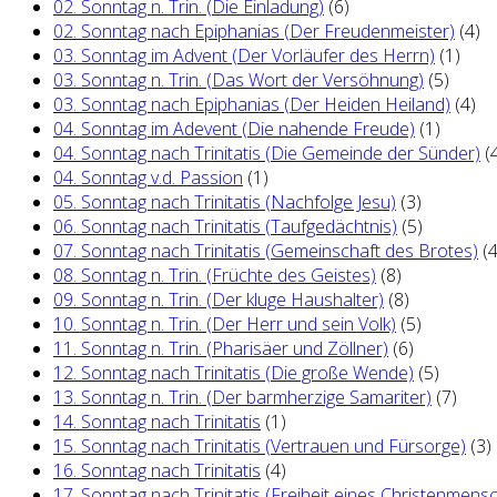
02. Sonntag n. Trin. (Die Einladung)
(6)
02. Sonntag nach Epiphanias (Der Freudenmeister)
(4)
03. Sonntag im Advent (Der Vorläufer des Herrn)
(1)
03. Sonntag n. Trin. (Das Wort der Versöhnung)
(5)
03. Sonntag nach Epiphanias (Der Heiden Heiland)
(4)
04. Sonntag im Adevent (Die nahende Freude)
(1)
04. Sonntag nach Trinitatis (Die Gemeinde der Sünder)
(
04. Sonntag v.d. Passion
(1)
05. Sonntag nach Trinitatis (Nachfolge Jesu)
(3)
06. Sonntag nach Trinitatis (Taufgedächtnis)
(5)
07. Sonntag nach Trinitatis (Gemeinschaft des Brotes)
(4
08. Sonntag n. Trin. (Früchte des Geistes)
(8)
09. Sonntag n. Trin. (Der kluge Haushalter)
(8)
10. Sonntag n. Trin. (Der Herr und sein Volk)
(5)
11. Sonntag n. Trin. (Pharisäer und Zöllner)
(6)
12. Sonntag nach Trinitatis (Die große Wende)
(5)
13. Sonntag n. Trin. (Der barmherzige Samariter)
(7)
14. Sonntag nach Trinitatis
(1)
15. Sonntag nach Trinitatis (Vertrauen und Fürsorge)
(3)
16. Sonntag nach Trinitatis
(4)
17. Sonntag nach Trinitatis (Freiheit eines Christenmens