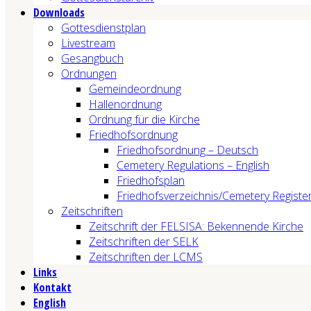
Downloads
Gottesdienstplan
Livestream
Gesangbuch
Ordnungen
Gemeindeordnung
Hallenordnung
Ordnung für die Kirche
Friedhofsordnung
Friedhofsordnung – Deutsch
Cemetery Regulations – English
Friedhofsplan
Friedhofsverzeichnis/Cemetery Registe
Zeitschriften
Zeitschrift der FELSISA: Bekennende Kirche
Zeitschriften der SELK
Zeitschriften der LCMS
Links
Kontakt
English