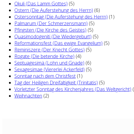
Okuli (Das Lamm Gottes)
(5)
Ostern (Die Auferstehung des Herrn)
(6)
Ostersonntag (Die Auferstehung des Herrn)
(1)
Palmarum (Der Schmerzensmann)
(5)
Pfingsten (Die Kirche des Geistes)
(5)
Quasimodogeniti (Die Wiedergeburt)
(5)
Reformationsfest (Das ewige Evangelium)
(5)
Reminiszere (Der Knecht Gottes)
(5)
Rogate (Die betende Kirche)
(4)
Septuagesimä (Lohn und Gnade)
(6)
Sexagesimae (Viererlei Ackerfeld)
(5)
Sonntag nach dem Christfest
(1)
Tag der Heiligen Dreifaltigkeit (Trinitatis)
(5)
Vorletzter Sonntag des Kirchenjahres (Das Weltgericht)
(
Weihnachten
(2)