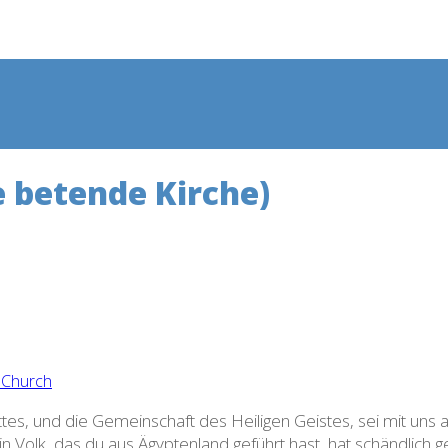
e betende Kirche)
es, und die Gemeinschaft des Heiligen Geistes, sei mit uns a
 Volk, das du aus Ägyptenland geführt hast, hat schändlich g