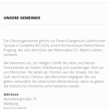
UNSERE GEMEINDE
Die Christusgemeinde gehört zur Freien Evangelisch-Lutherischen
Synode in Südafrika (FELSISA), einem Kirchenkörper freikirchlicher
Prägung, der sich dem Erbe der Reformation Dr. Martin Luthers
verdankt.
Wir bekennen uns zur Heiligen Schrift des Alten und Neuen
Testamentes als Gottes Offenbarung und zu­verlässiges Wort an
uns Menschen. Wir leben als Christen aus der Gnade, mit der
Gott durch Jesus Christus den Menschen begegnet. Bei uns
gelten verbind­lich die lutheri­schen Bekennt­nisse, denn sie geben
die historische christliche Lehre bibeltreu wieder.
Adresse
Noodsbergstraße 75
Wartburg
KwaZulu-Natal