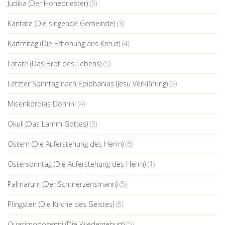
Judika (Der Hohepriester)
(5)
Kantate (Die singende Gemeinde)
(3)
Karfreitag (Die Erhöhung ans Kreuz)
(4)
Latäre (Das Brot des Lebens)
(5)
Letzter Sonntag nach Epiphanias (Jesu Verklärung)
(5)
Miserikordias Domini
(4)
Okuli (Das Lamm Gottes)
(5)
Ostern (Die Auferstehung des Herrn)
(6)
Ostersonntag (Die Auferstehung des Herrn)
(1)
Palmarum (Der Schmerzensmann)
(5)
Pfingsten (Die Kirche des Geistes)
(5)
Quasimodogeniti (Die Wiedergeburt)
(5)