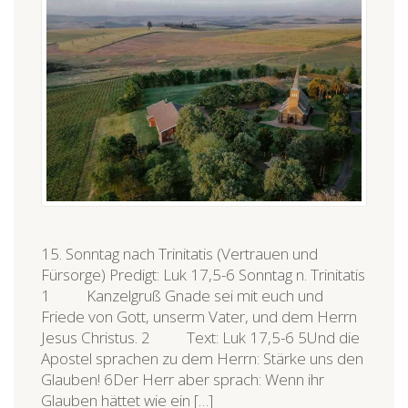
15. Sonntag nach Trinitatis (Vertrauen und
Fürsorge) Predigt: Luk 17,5-6 Sonntag n. Trinitatis
1 Kanzelgruß Gnade sei mit euch und
Friede von Gott, unserm Vater, und dem Herrn
Jesus Christus. 2 Text: Luk 17,5-6 5Und die
Apostel sprachen zu dem Herrn: Stärke uns den
Glauben! 6Der Herr aber sprach: Wenn ihr
Glauben hättet wie ein […]