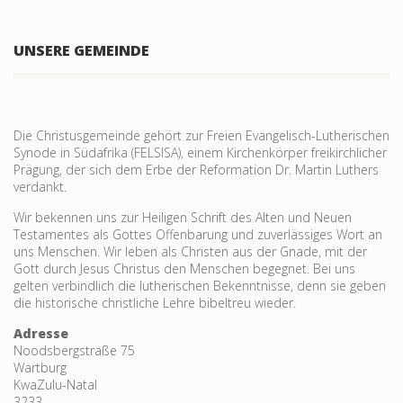
UNSERE GEMEINDE
Die Christusgemeinde gehört zur Freien Evangelisch-Lutherischen
Synode in Südafrika (FELSISA), einem Kirchenkörper freikirchlicher
Prägung, der sich dem Erbe der Reformation Dr. Martin Luthers
verdankt.
Wir bekennen uns zur Heiligen Schrift des Alten und Neuen
Testamentes als Gottes Offenbarung und zu­verlässiges Wort an
uns Menschen. Wir leben als Christen aus der Gnade, mit der
Gott durch Jesus Christus den Menschen begegnet. Bei uns
gelten verbind­lich die lutheri­schen Bekennt­nisse, denn sie geben
die historische christliche Lehre bibeltreu wieder.
Adresse
Noodsbergstraße 75
Wartburg
KwaZulu-Natal
3233