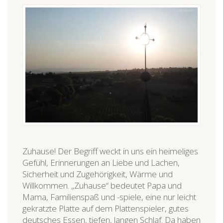
Zuhause! Der Begriff weckt in uns ein heimeliges
Gefühl, Erinnerungen an Liebe und Lachen,
Sicherheit und Zugehörigkeit, Wärme und
Willkommen. „Zuhause“ bedeutet Papa und
Mama, Familienspaß und -spiele, eine nur leicht
gekratzte Platte auf dem Plattenspieler, gutes
deutsches Essen, tiefen, langen Schlaf. Da haben