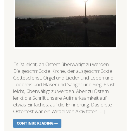
Es ist leicht, an Ostern überwältigt zu werden:
Die geschmückte Kirche, der ausgeschmückte
Gottesdienst, Orgel und Lieder und Leben und
Lobpreis und Bläser und Sänger und Sieg. Es ist
leicht, überwältigt zu werden. Aber zu Ostern
lenkt die Schrift unsere Aufmerksamkeit auf
etwas Einfaches: auf die Erinnerung. Das erste
Osterfest war ein Wirbel von Aktivitäten […]
CONTINUE READING