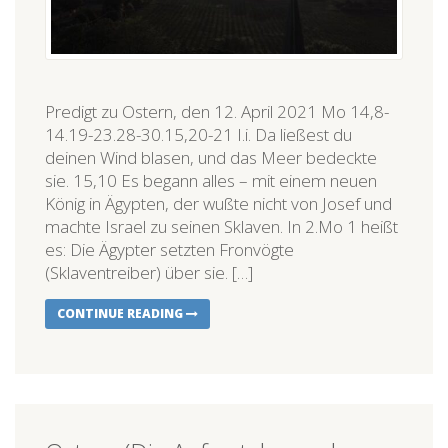
Predigt zu Ostern, den 12. April 2021 Mo 14,8-
14.19-23.28-30.15,20-21 I.i. Da ließest du
deinen Wind blasen, und das Meer bedeckte
sie. 15,10 Es begann alles – mit einem neuen
König in Ägypten, der wußte nicht von Josef und
machte Israel zu seinen Sklaven. In 2.Mo 1 heißt
es: Die Ägypter setzten Fronvögte
(Sklaventreiber) über sie. […]
CONTINUE READING